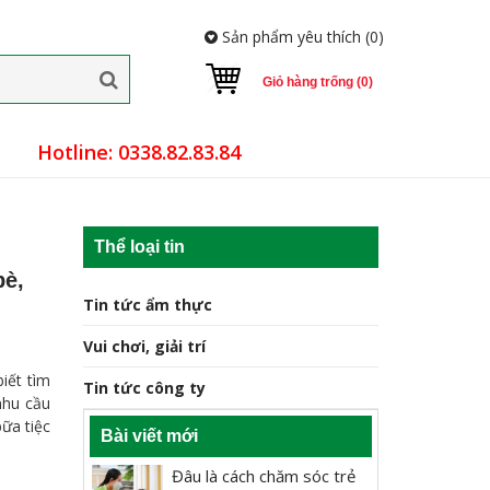
Sản phẩm yêu thích (
0
)
Giỏ hàng trống (0)
Hotline: 0338.82.83.84
Thể loại tin
bè,
Tin tức ẩm thực
Vui chơi, giải trí
iết tìm
Tin tức công ty
nhu cầu
ữa tiệc
Bài viết mới
Đâu là cách chăm sóc trẻ