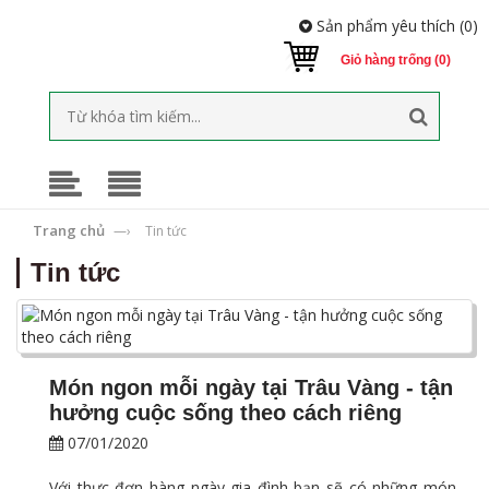
Sản phẩm yêu thích (
0
)
Giỏ hàng trống (0)
Trang chủ
—›
Tin tức
Tin tức
Món ngon mỗi ngày tại Trâu Vàng - tận
hưởng cuộc sống theo cách riêng
07/01/2020
Với thực đơn hàng ngày gia đình bạn sẽ có những món