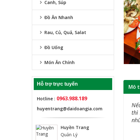
Canh, Súp
Đồ Ăn Nhanh
Rau, Củ, Quả, Salat
Đồ Uống
Món Ăn Chính
Hỗ trợ trực tuyến
Mô t
0963.988.189
Hotline :
Nếu
huyentrang@daidoangia.com
thì
nhữ
Huyền Trang
Quản Lý