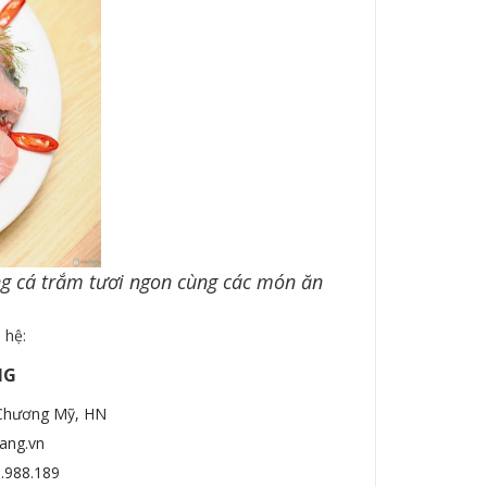
g cá trắm tươi ngon cùng các món ăn
n hệ:
NG
 Chương Mỹ, HN
ang.vn
.988.189