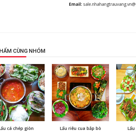
Email:
sale.nhahangtrauvang.vn
PHẨM CÙNG NHÓM
Lẩu cá chép giòn
Lẩu riêu cua bắp bò
Lẩu