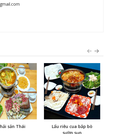
@gmail.com
 hải sản Thái
Lẩu riêu cua bắp bò
Combo
sườn sụn