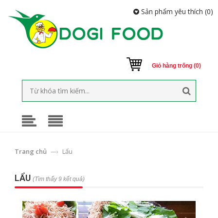
Sản phẩm yêu thích (
0
)
Giỏ hàng trống (0)
Trang chủ
Lẩu
—›
LẨU
(Tìm thấy 9 kết quả)