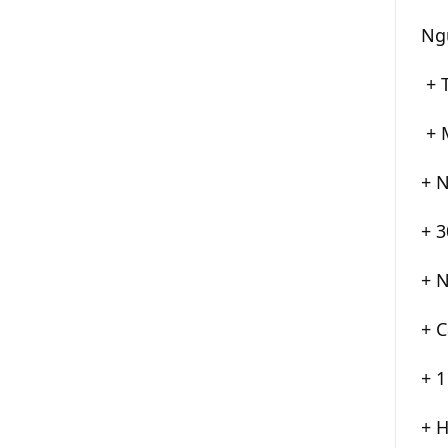
Ngu
 + 
 + 
+ 
+ 3
+ 
+ C
+ 1
+ H