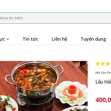
hực
Tin tức
Liên hệ
Tuyển dụng
Mã Sản Ph
Lẩu Hả
400,