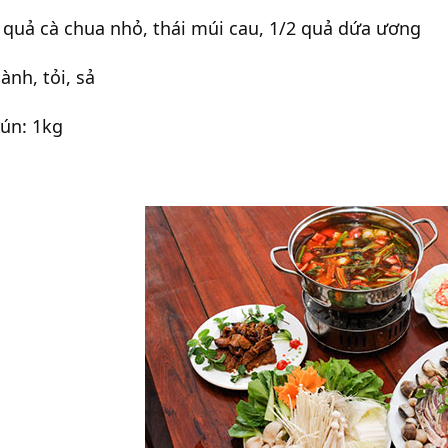
 quả cà chua nhỏ, thái múi cau, 1/2 quả dứa ương
ành, tỏi, sả
ún: 1kg