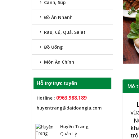
Canh, Súp
Đồ Ăn Nhanh
Rau, Củ, Quả, Salat
Đồ Uống
Món Ăn Chính
Hỗ trợ trực tuyến
Mô t
0963.988.189
Hotline :
  
huyentrang@daidoangia.com
vừa
  N
Huyền Trang
khẩ
Quản Lý
trộ