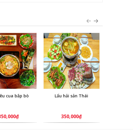
iêu cua bắp bò
Lẩu hải sản Thái
Lẩu riêu
sườ
350,000₫
350,000₫
300