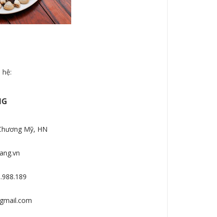
n hệ:
NG
 Chương Mỹ, HN
ang.vn
.988.189
@gmail.com