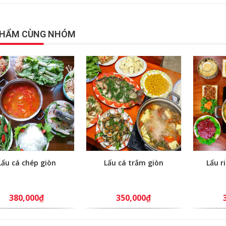
PHẨM CÙNG NHÓM
Lẩu cá chép giòn
Lẩu cá trắm giòn
Lẩu r
380,000₫
350,000₫