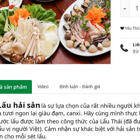
Yêu Thí
Liê
(từ
ả sản phẩm
Video
Bình luận - Đánh giá
 Lẩu hải sản
là sự lựa chọn của rất nhiều người kh
 tươi ngon lại giàu đạm, canxi. Hãy cùng mình thực
ước lẩu được làm theo công thức của Lẩu Thái (đã đư
u vị người Việt). Cảm nhận sự khác biệt với hải sản t
n cho mỗi sét lẩu.