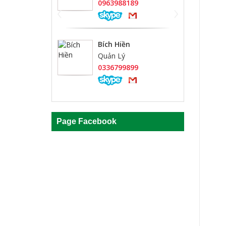
‹
›
0963988189
Bích Hiền
Quản Lý
0336799899
Page Facebook