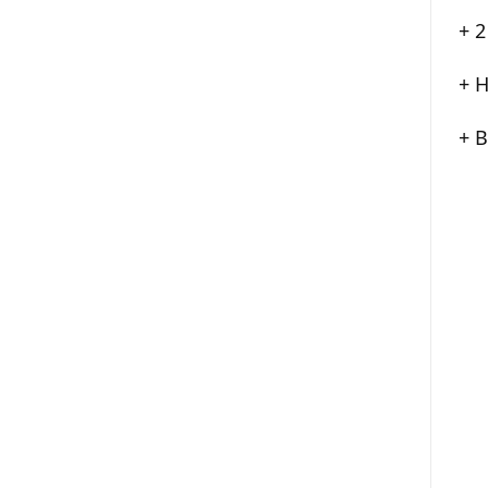
+ 2
+ H
+ B