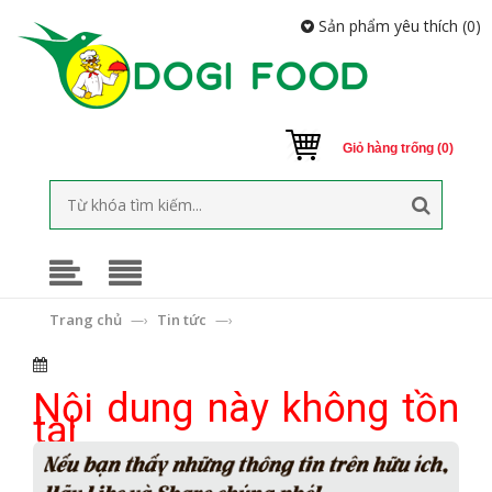
Sản phẩm yêu thích (
0
)
Giỏ hàng trống (0)
Trang chủ
Tin tức
—›
—›
Nội dung này không tồn
tại