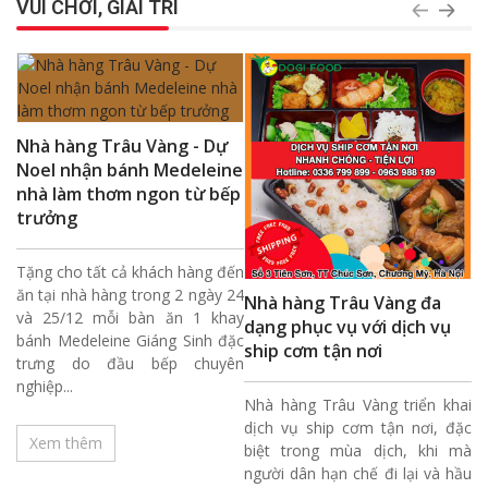
VUI CHƠI, GIẢI TRÍ
Nhà hàng Trâu Vàng - Dự
ự
Noel nhận bánh Medeleine
nhà làm thơm ngon từ bếp
trưởng
Đ
h
 để
Tặng cho tất cả khách hàng đến
iao
ăn tại nhà hàng trong 2 ngày 24
Nhà hàng Trâu Vàng đa
Gi
làm
và 25/12 mỗi bàn ăn 1 khay
dạng phục vụ với dịch vụ
8/
nên
bánh Medeleine Giáng Sinh đặc
ship cơm tận nơi
trưng do đầu bếp chuyên
nghiệp...
Nhà hàng Trâu Vàng triển khai
dịch vụ ship cơm tận nơi, đặc
Xem thêm
biệt trong mùa dịch, khi mà
người dân hạn chế đi lại và hầu