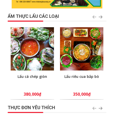
ẨM THỰC LẨU CÁC LOẠI
Lẩu cá chép giòn
Lẩu riêu cua bắp bò
380,000₫
350,000₫
THỰC ĐƠN YÊU THÍCH