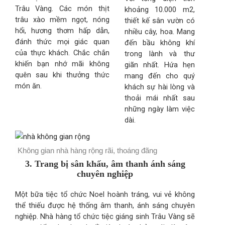
Trâu Vàng. Các món thịt
khoảng 10.000 m2,
trâu xào mềm ngọt, nóng
thiết kế sân vườn có
hổi, hương thơm hấp dẫn,
nhiều cây, hoa. Mang
đánh thức mọi giác quan
đến bầu không khí
của thực khách. Chắc chắn
trong lành và thư
khiến bạn nhớ mãi không
giãn nhất. Hứa hẹn
quên sau khi thưởng thức
mang đến cho quý
món ăn.
khách sự hài lòng và
thoải mái nhất sau
những ngày làm việc
dài.
Không gian nhà hàng rộng rãi, thoáng đãng
3. Trang bị sân khấu, âm thanh ánh sáng
chuyên nghiệp
Một bữa tiệc tổ chức Noel hoành tráng, vui vẻ không
thể thiếu được hệ thống âm thanh, ánh sáng chuyên
nghiệp. Nhà hàng tổ chức tiệc giáng sinh Trâu Vàng sẽ