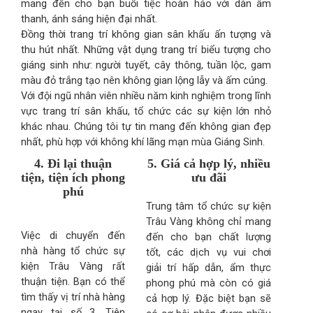
mang đến cho bạn buổi tiệc hoàn hảo với dàn âm
thanh, ánh sáng hiện đại nhất.
Đồng thời trang trí không gian sân khấu ấn tượng và
thu hút nhất. Những vật dụng trang trí biểu tượng cho
giáng sinh như: người tuyết, cây thông, tuần lộc, gam
màu đỏ trắng tạo nên không gian lộng lẫy và ấm cúng.
Với đội ngũ nhân viên nhiều năm kinh nghiệm trong lĩnh
vực trang trí sân khấu, tổ chức các sự kiện lớn nhỏ
khác nhau. Chúng tôi tự tin mang đến không gian đẹp
nhất, phù hợp với không khí lãng mạn mùa Giáng Sinh.
4. Đi lại thuận
5. Giá cả hợp lý, nhiều
tiện, tiện ích phong
ưu đãi
phú
Trung tâm tổ chức sự kiện
Trâu Vàng không chỉ mang
Việc di chuyển đến
đến cho bạn chất lượng
nhà hàng tổ chức sự
tốt, các dịch vụ vui chơi
kiện Trâu Vàng rất
giải trí hấp dẫn, ẩm thực
thuận tiện. Bạn có thể
phong phú mà còn có giá
tìm thấy vị trí nhà hàng
cả hợp lý. Đặc biệt bạn sẽ
ngay tại số 3, Tiên