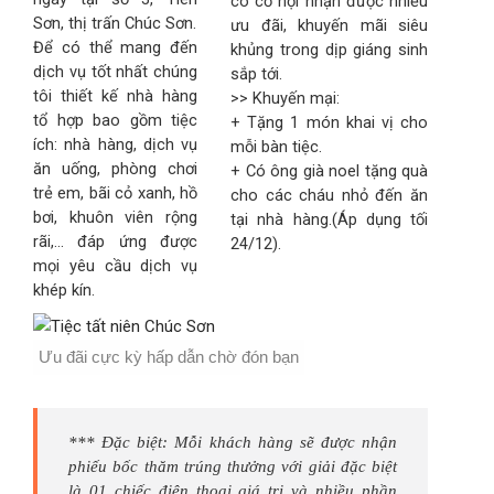
có cơ hội nhận được nhiều
Sơn, thị trấn Chúc Sơn.
ưu đãi, khuyến mãi siêu
Để có thể mang đến
khủng trong dịp giáng sinh
dịch vụ tốt nhất chúng
sắp tới.
tôi thiết kế nhà hàng
>> Khuyến mại:
tổ hợp bao gồm tiệc
+ Tặng 1 món khai vị cho
ích: nhà hàng, dịch vụ
mỗi bàn tiệc.
ăn uống, phòng chơi
+ Có ông già noel tặng quà
trẻ em, bãi cỏ xanh, hồ
cho các cháu nhỏ đến ăn
bơi, khuôn viên rộng
tại nhà hàng.(Áp dụng tối
rãi,... đáp ứng được
24/12).
mọi yêu cầu dịch vụ
khép kín.
Ưu đãi cực kỳ hấp dẫn chờ đón bạn
*** Đặc biệt: Mỗi khách hàng sẽ được nhận
phiếu bốc thăm trúng thưởng với giải đặc biệt
là 01 chiếc điện thoại giá trị và nhiều phần