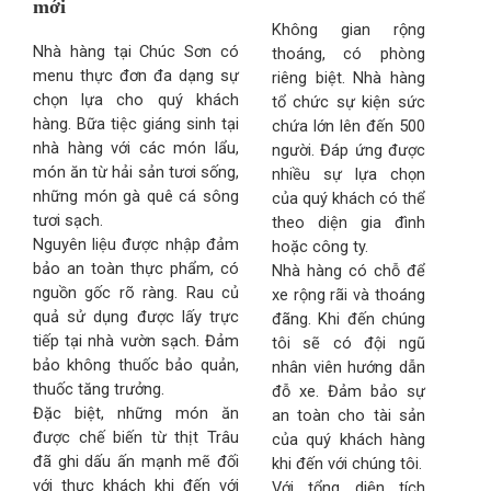
mới
Không gian rộng
Nhà hàng tại Chúc Sơn có
thoáng, có phòng
menu thực đơn đa dạng sự
riêng biệt. Nhà hàng
chọn lựa cho quý khách
tổ chức sự kiện sức
hàng. Bữa tiệc giáng sinh tại
chứa lớn lên đến 500
nhà hàng với các món lẩu,
người. Đáp ứng được
món ăn từ hải sản tươi sống,
nhiều sự lựa chọn
những món gà quê cá sông
của quý khách có thể
tươi sạch.
theo diện gia đình
Nguyên liệu được nhập đảm
hoặc công ty.
bảo an toàn thực phẩm, có
Nhà hàng có chỗ để
nguồn gốc rõ ràng. Rau củ
xe rộng rãi và thoáng
quả sử dụng được lấy trực
đãng. Khi đến chúng
tiếp tại nhà vườn sạch. Đảm
tôi sẽ có đội ngũ
bảo không thuốc bảo quản,
nhân viên hướng dẫn
thuốc tăng trưởng.
đỗ xe. Đảm bảo sự
Đặc biệt, những món ăn
an toàn cho tài sản
được chế biến từ thịt Trâu
của quý khách hàng
đã ghi dấu ấn mạnh mẽ đối
khi đến với chúng tôi.
với thực khách khi đến với
Với tổng diện tích